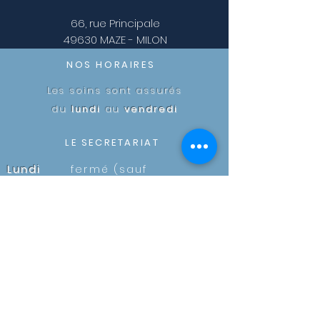
66, rue Principale
49630 MAZE - MILON
NOS HORAIRES
Les soins sont assurés
du
lundi
au
vendredi
LE SECRETARIAT
Lundi
fermé (sauf
urgences)
Mardi
9h-13h30 15h-18h
Mercredi
9h-13h30 15h-18h
Jeudi
9h-13h30 15h-18h
Vendredi
9h-13h30 15h-18h