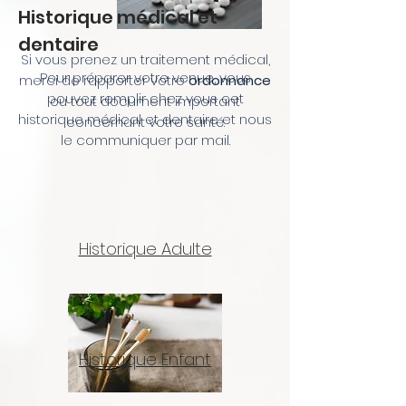
Historique médical et
dentaire
Si vous prenez un traitement médical,
Pour préparer votre venue, vous
merci de rapporter votre
ordonnance
pouvez remplir chez vous cet
ou tout document important
historique médical et dentaire et nous
concernant votre santé.
le communiquer par mail.
Historique Adulte
Historique Enfant