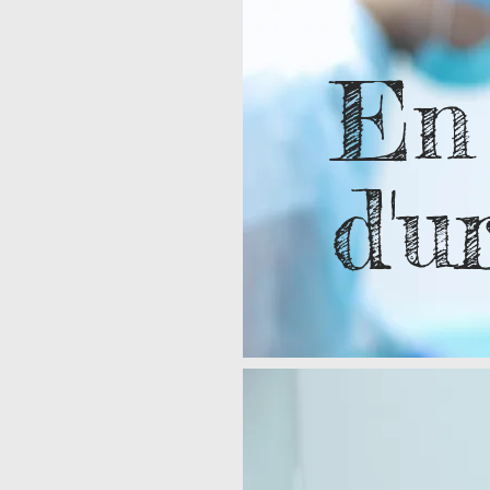
En
d'u