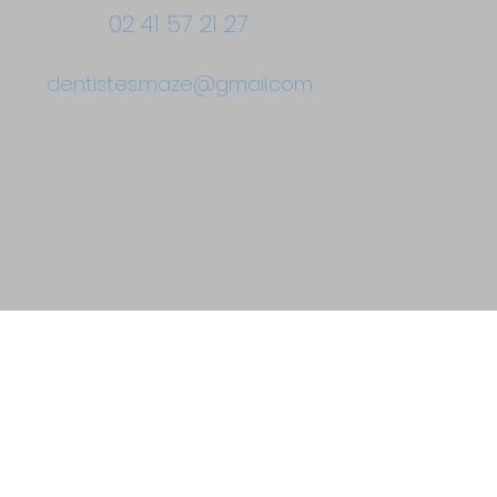
02 41 57 21 27
dentistes.maze@gmail.com