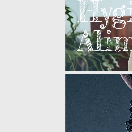
Hyg
Ali