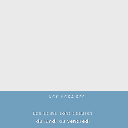
NOS HORAIRES
Les soins sont assurés
du
lundi
au
vendredi