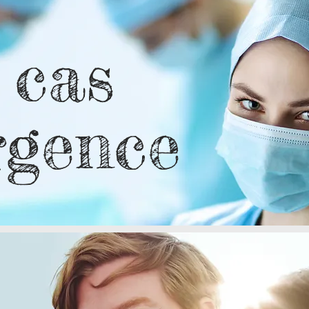
 cas
rgence