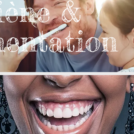
iène &
mentation