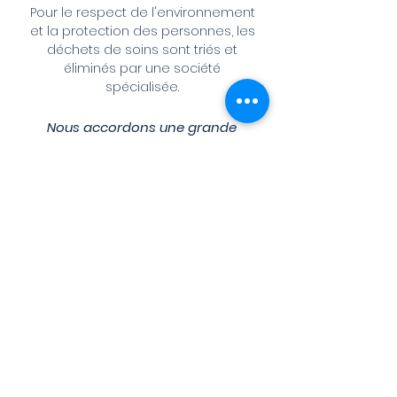
Pour le respect de l'environnement
et la protection des personnes, les
déchets de soins sont triés et
éliminés par une société
spécialisée.
Nous accordons une grande
importance au choix de matériaux
innovants.
Toutes nos prothèses sont garanties
Made in Anjou.
LE CABINET
66, rue Principale