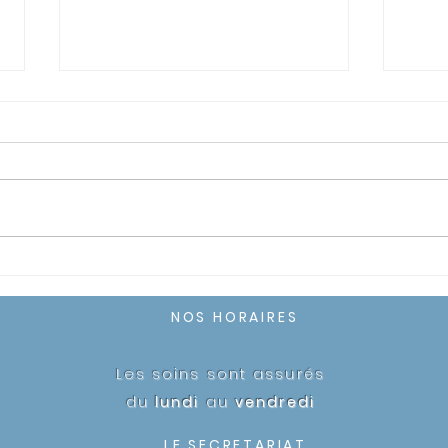
Secrétariat
Acqu
d'Em
NOS HORAIRES
Les soins sont assurés
du
lundi
au
vendredi
LE SECRETARIAT