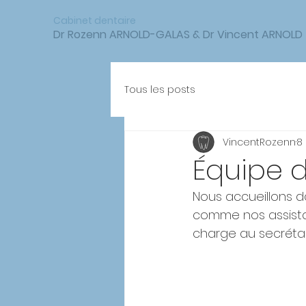
Cabinet dentaire
Dr Rozenn ARNOLD-GALAS & Dr Vincent ARNOLD
Tous les posts
VincentRozenn
8
Équipe 
Nous accueillons da
comme nos assista
charge au secrétaria