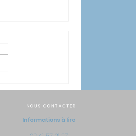
isition d'une Caméra
preinte Numérique
NOUS CONTACTER
Informations à lire
02 41 57 21 27