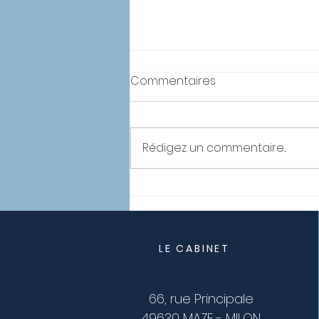
Commentaires
Rédigez un commentaire...
Carla : assistante virtuelle
LE CABINET
66, rue Principale
49630 MAZE - MILON